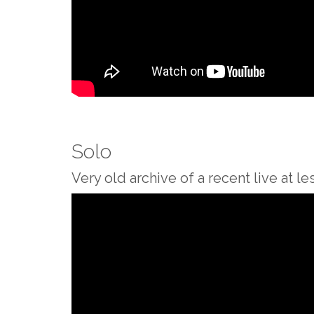
Solo
Very old archive of a recent live at le