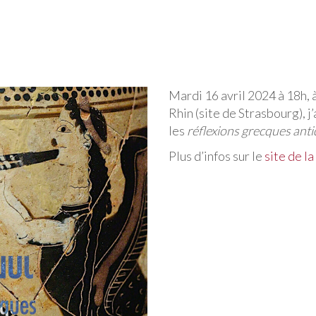
Mardi 16 avril 2024 à 18h, 
Rhin (site de Strasbourg), j
les
réflexions grecques anti
Plus d’infos sur le
site de 