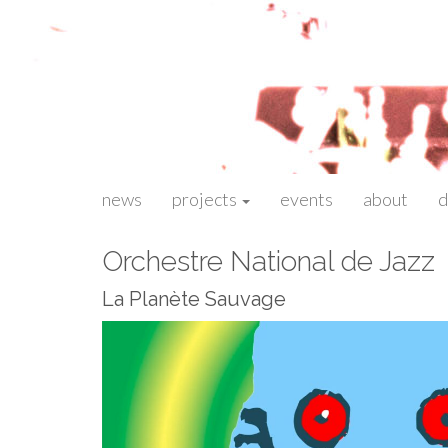
Menu
A
Julien Boudart
news
projects
events
about
d
t
principal
t
Orchestre National de Jazz
e
i
La Planète Sauvage
n
d
r
e
l
e