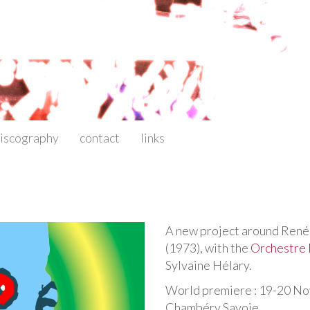
iscography
contact
links
A new project around René 
(1973), with the
Orchestre 
Sylvaine Hélary.
World premiere : 19-20 No
Chambéry Savoie