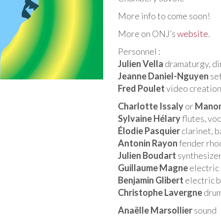
More info to come soon!
More on ONJ’s
website
.
Personnel :
Julien Vella
dramaturgy, di
Jeanne Daniel-Nguyen
set
Fred Poulet
video creation
Charlotte Issaly
or
Manon
Sylvaine Hélary
flutes, vo
Élodie Pasquier
clarinet, b
Antonin Rayon
fender rhod
Julien Boudart
synthesizers
Guillaume Magne
electric 
Benjamin Glibert
electric b
Christophe Lavergne
dru
Anaëlle Marsollier
sound