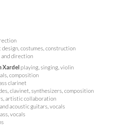
rection
 design, costumes, construction
 and direction
 Xardel
playing, singing, violin
cals, composition
ass clarinet
es, clavinet, synthesizers, composition
, artistic collaboration
and acoustic guitars, vocals
ass, vocals
ms